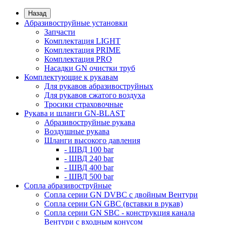
Назад
Абразивоструйные установки
Запчасти
Комплектация LIGHT
Комплектация PRIME
Комплектация PRO
Насадки GN очистки труб
Комплектующие к рукавам
Для рукавов абразивоструйных
Для рукавов сжатого воздуха
Тросики страховочные
Рукава и шланги GN-BLAST
Абразивоструйные рукава
Воздушные рукава
Шланги высокого давления
- ШВД 100 bar
- ШВД 240 bar
- ШВД 400 bar
- ШВД 500 bar
Сопла абразивоструйные
Сопла серии GN DVBC с двойным Вентури
Сопла серии GN GBC (вставки в рукав)
Сопла серии GN SBC - конструкция канала
Вентури c входным конусом