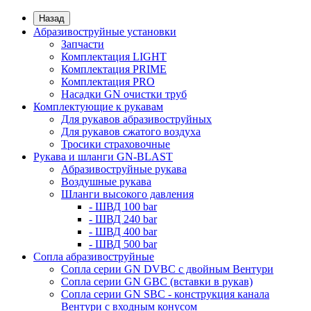
Назад
Абразивоструйные установки
Запчасти
Комплектация LIGHT
Комплектация PRIME
Комплектация PRO
Насадки GN очистки труб
Комплектующие к рукавам
Для рукавов абразивоструйных
Для рукавов сжатого воздуха
Тросики страховочные
Рукава и шланги GN-BLAST
Абразивоструйные рукава
Воздушные рукава
Шланги высокого давления
- ШВД 100 bar
- ШВД 240 bar
- ШВД 400 bar
- ШВД 500 bar
Сопла абразивоструйные
Сопла серии GN DVBC с двойным Вентури
Сопла серии GN GBC (вставки в рукав)
Сопла серии GN SBC - конструкция канала
Вентури c входным конусом