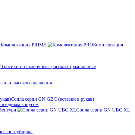
Комплектация PRIME
Комплектация
Тросики страховочные
анги высокого давления
Сопла серии GN GBC (вставки в рукав)
c входным конусом
Вентури
Сопла серии GN UBC XL
ескоструйщика