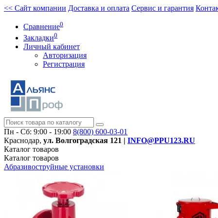
<< Сайт компании
Доставка и оплата
Сервис и гарантия
Конта
0
Сравнение
0
Закладки
Личный кабинет
Авторизация
Регистрация
Пн - Сб: 9:00 - 19:00
8(800)
600-03-01
Краснодар,
ул. Волгоградская 121 |
INFO@PPU123.RU
Каталог
товаров
Каталог
товаров
Абразивоструйные установки