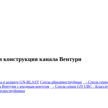
я конструкция канала Вентури
ва и шланги GN-BLAST
Сопла абразивоструйные
- Сопла сери
а Вентури c входным конусом
- Сопла серии GN UBC - Классич
пескоструйщика