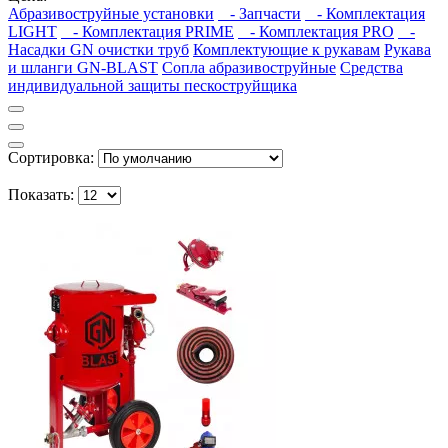
Абразивоструйные установки
- Запчасти
- Комплектация
LIGHT
- Комплектация PRIME
- Комплектация PRO
-
Насадки GN очистки труб
Комплектующие к рукавам
Рукава
и шланги GN-BLAST
Сопла абразивоструйные
Средства
индивидуальной защиты пескоструйщика
Сортировка:
Показать: