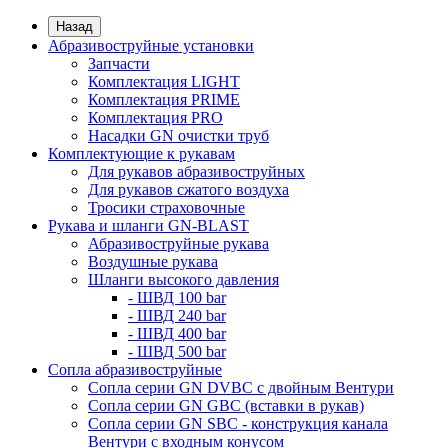
Назад
Абразивоструйные установки
Запчасти
Комплектация LIGHT
Комплектация PRIME
Комплектация PRO
Насадки GN очистки труб
Комплектующие к рукавам
Для рукавов абразивоструйных
Для рукавов сжатого воздуха
Тросики страховочные
Рукава и шланги GN-BLAST
Абразивоструйные рукава
Воздушные рукава
Шланги высокого давления
- ШВД 100 bar
- ШВД 240 bar
- ШВД 400 bar
- ШВД 500 bar
Сопла абразивоструйные
Сопла серии GN DVBC с двойным Вентури
Сопла серии GN GBC (вставки в рукав)
Сопла серии GN SBC - конструкция канала
Вентури c входным конусом